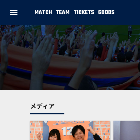
MATCH
TEAM
TICKETS
GOODS
メディア