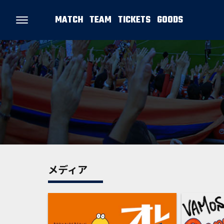
MATCH
TEAM
TICKETS
GOODS
メディア