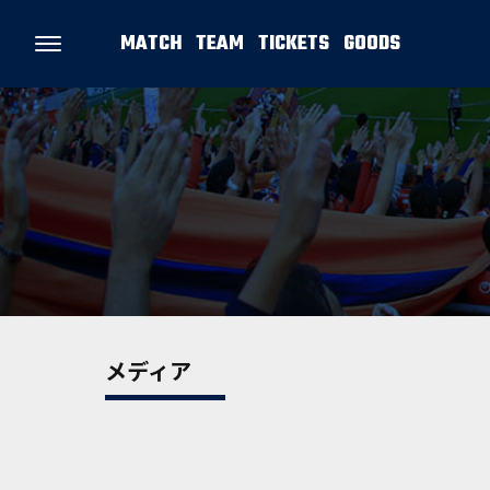
MATCH
TEAM
TICKETS
GOODS
メディア