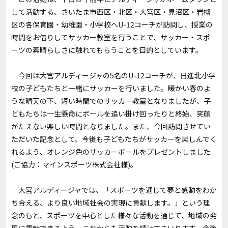
して活動する、さいたま市西区・北区・大宮区・見沼区・岩槻
区の各保育園・幼稚園・小学校へU-12コーチが訪問し、授業の
時間をお借りしてサッカー教室を行うことで、サッカー・スポ
ーツの素晴らしさに触れてもらうことを目的としています。
今回は大宮アルディージャの5名のU-12コーチが、日進北小学
校の子どもたちと一緒にサッカーを行いました。暖かい春のよ
うな晴天の下、短い時間でのサッカー教室となりましたが、子
どもたちは一生懸命にボールを追い掛け回ったりと終始、笑顔
がたえない楽しい時間となりました。また、今回訪問させてい
ただいた記念として、今後も子どもたちがサッカーを楽しんでく
れるよう、オレンジ色のサッカーボールをプレゼントしました
(ご協力：マインスポーツ株式会社様)。
大宮アルディージャでは、「スポーツを通じて夢と感動をわか
ち合える、より良い地域社会の実現に貢献します。」という理
念のもと、スポーツを中心とした様々な活動を通じて、地域の発