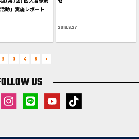
度(第1回) 西大宮駅周
せ
ン活動」実施レポート
2018.9.27
2
3
4
5
FOLLOW US