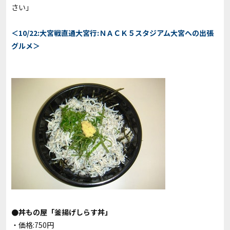
さい」
＜10/22:大宮戦直通大宮行:ＮＡＣＫ５スタジアム大宮への出張
グルメ＞
●丼もの屋「釜揚げしらす丼」
・価格:750円