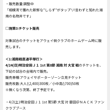
・販売数量:調整中
「相模湾で獲れた新鮮な"しらず"がタップリ!言わずと知れた湘
南の名物丼です」
□施策3:チケット販売
対象試合のチケットをアウェイ側クラブのホームゲーム時に販
売します。
＜1:湘南戦直通平塚行＞
4/24(日)明治安田Ｊ１ 1st 第8節 湘南 対 大宮 戦
のチケットを、
下記の試合の会場内で販売。
販売券種:アウェイサポーターゾーン立見チケット
販売枚数:大人(\2,400)300枚／小中高(\700)50枚
※無くなり次第、終了予定です。
・4/2(土):明治安田Ｊ１ 1st 第5節 大宮 対 磐田＠ＮＡＣＫ ファン
クラブブース