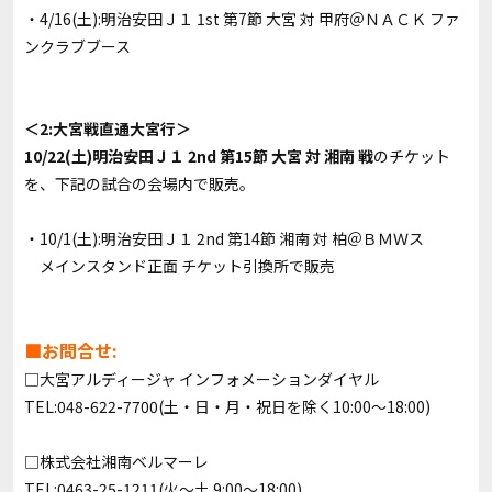
・4/16(土):明治安田Ｊ１ 1st 第7節 大宮 対 甲府＠ＮＡＣＫ ファ
ンクラブブース
＜2:大宮戦直通大宮行＞
10/22(土)明治安田Ｊ１ 2nd 第15節 大宮 対 湘南 戦
のチケット
を、下記の試合の会場内で販売。
・10/1(土):明治安田Ｊ１ 2nd 第14節 湘南 対 柏＠ＢＭＷス
メインスタンド正面 チケット引換所で販売
■お問合せ:
□大宮アルディージャ インフォメーションダイヤル
TEL:048-622-7700(土・日・月・祝日を除く10:00〜18:00)
□株式会社湘南ベルマーレ
TEL:0463-25-1211(火〜土 9:00〜18:00)