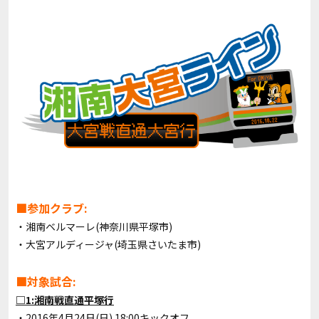
■参加クラブ:
・湘南ベルマーレ(神奈川県平塚市)
・大宮アルディージャ(埼玉県さいたま市)
■対象試合:
□1:湘南戦直通平塚行
・2016年4月24日(日) 18:00キックオフ