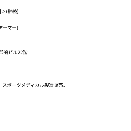
＞(継続)
ーアーマー)
郵船ビル22階
、スポーツメディカル製造販売。