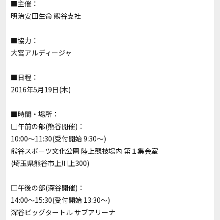
■主催：
明治安田生命 熊谷支社
■協力：
大宮アルディージャ
■日程：
2016年5月19日(木)
■時間・場所：
□午前の部(熊谷開催)：
10:00～11:30(受付開始 9:30～)
熊谷スポーツ文化公園 陸上競技場内 第１集会室
(埼玉県熊谷市上川上300)
□午後の部(深谷開催)：
14:00～15:30(受付開始 13:30～)
深谷ビッグタートル サブアリーナ