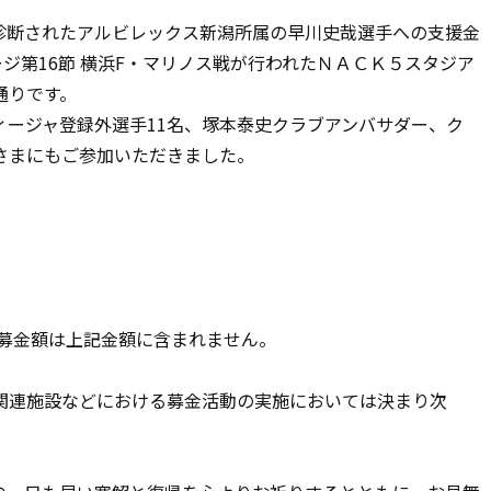
断されたアルビレックス新潟所属の早川史哉選手への支援金
ージ第16節 横浜F・マリノス戦が行われたＮＡＣＫ５スタジア
通りです。
ージャ登録外選手11名、塚本泰史クラブアンバサダー、ク
さまにもご参加いただきました。
の募金額は上記金額に含まれません。
連施設などにおける募金活動の実施においては決まり次