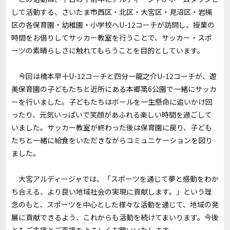
して活動する、さいたま市西区・北区・大宮区・見沼区・岩槻
区の各保育園・幼稚園・小学校へU-12コーチが訪問し、授業の
時間をお借りしてサッカー教室を行うことで、サッカー・スポ
ーツの素晴らしさに触れてもらうことを目的としています。
今回は橋本早十U-12コーチと四分一龍之介U-12コーチが、遊
美保育園の子どもたちと近所にある本郷第6公園で一緒にサッカ
ーを行いました。子どもたちはボールを一生懸命に追いかけ回
ったり、元気いっぱいで笑顔があふれる楽しい時間を過ごして
いました。サッカー教室が終わった後は保育園に戻り、子ども
たちと一緒に給食をいただきながらコミュニケーションを図り
ました。
大宮アルディージャでは、「スポーツを通じて夢と感動をわか
ち合える、より良い地域社会の実現に貢献します。」という理
念のもと、スポーツを中心とした様々な活動を通じて、地域の発
展に貢献できるよう、これからも活動を続けてまいります。今後