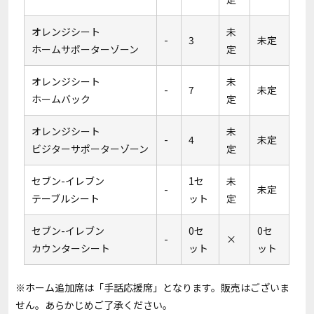
オレンジシート
未
-
3
未定
ホームサポーターゾーン
定
オレンジシート
未
-
7
未定
ホームバック
定
オレンジシート
未
-
4
未定
ビジターサポーターゾーン
定
セブン-イレブン
1セ
未
-
未定
テーブルシート
ット
定
セブン-イレブン
0セ
0セ
-
×
カウンターシート
ット
ット
※ホーム追加席は「手話応援席」となります。販売はございま
せん。あらかじめご了承ください。