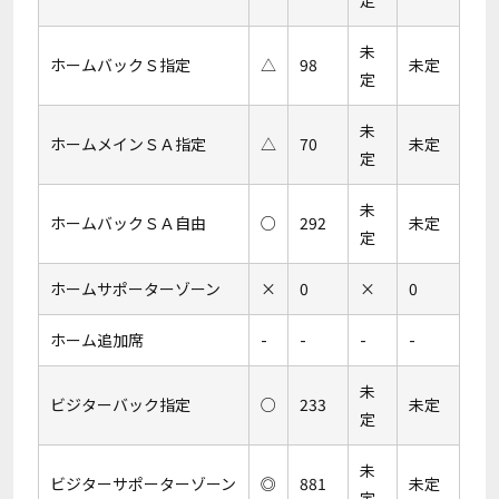
定
未
ホームバックＳ指定
△
98
未定
定
未
ホームメインＳＡ指定
△
70
未定
定
未
ホームバックＳＡ自由
○
292
未定
定
ホームサポーターゾーン
×
0
×
0
ホーム追加席
-
-
-
-
未
ビジターバック指定
○
233
未定
定
未
ビジターサポーターゾーン
◎
881
未定
定