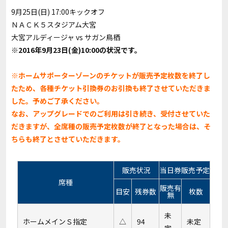
9月25日(日) 17:00キックオフ
ＮＡＣＫ５スタジアム大宮
大宮アルディージャ vs サガン鳥栖
※2016年9月23日(金)10:00の状況です。
※ホームサポーターゾーンのチケットが販売予定枚数を終了し
たため、各種チケット引換券のお引換も終了させていただきま
した。予めご了承ください。
なお、アップグレードでのご利用は引き続き、受付させていた
だきますが、全席種の販売予定枚数が終了となった場合は、そ
ちらも終了とさせていただきます。
販売状況
当日券販売予定
席種
販売有
目安
残券数
枚数
無
未
ホームメインＳ指定
△
94
未定