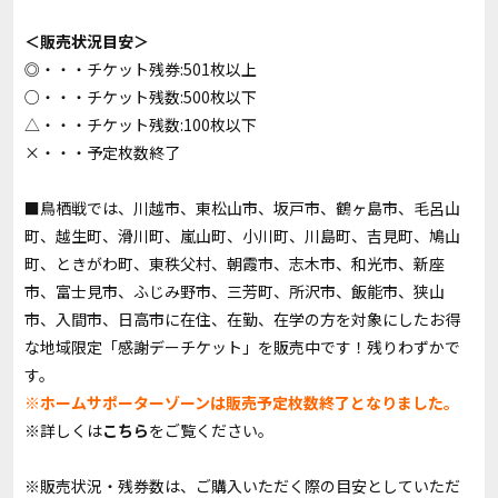
＜販売状況目安＞
◎・・・チケット残券:501枚以上
○・・・チケット残数:500枚以下
△・・・チケット残数:100枚以下
×・・・予定枚数終了
■鳥栖戦では、川越市、東松山市、坂戸市、鶴ヶ島市、毛呂山
町、越生町、滑川町、嵐山町、小川町、川島町、吉見町、鳩山
町、ときがわ町、東秩父村、朝霞市、志木市、和光市、新座
市、富士見市、ふじみ野市、三芳町、所沢市、飯能市、狭山
市、入間市、日高市に在住、在勤、在学の方を対象にしたお得
な地域限定「感謝デーチケット」を販売中です！残りわずかで
す。
※ホームサポーターゾーンは販売予定枚数終了となりました。
※詳しくは
こちら
をご覧ください。
※販売状況・残券数は、ご購入いただく際の目安としていただ