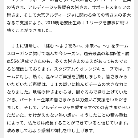
の皆さま、アルディージャ後援会の皆さま、サポートスタッフの
皆さま、そして大宮アルディージャに関わる全ての皆さまの多大
なるご支援により、2016明治安田生命Ｊ１リーグを無事に戦い
抜くことができました。
Ｊ１に復帰し、「挑む ～より高みへ、未来へ。～」をチーム
スローガンに掲げて臨んだ今シーズン、過去最高の年間5位・勝
点56を達成できたのも、多くの皆さまの支えがあってものであ
ると確信しております。スタジアムやオレンジキューブでは、チ
ームに対し、熱く、温かいご声援を頂戴しました。皆さまから
いただいたご声援は、Ｊ１の戦いに挑んだチームの大きな力に
なりました。地域の皆さまからは、街ぐるみで盛り上げていた
だき、パートナー企業の皆さまからは力強いご支援をいただき
ました。そして、アルディージャを愛するすべての皆さまからい
ただいた、かけがえのない熱い想い――。そうしたことの積み重ね
によって、私たちは成長することができていると信じています。
改めまして心より感謝と御礼を申し上げます。