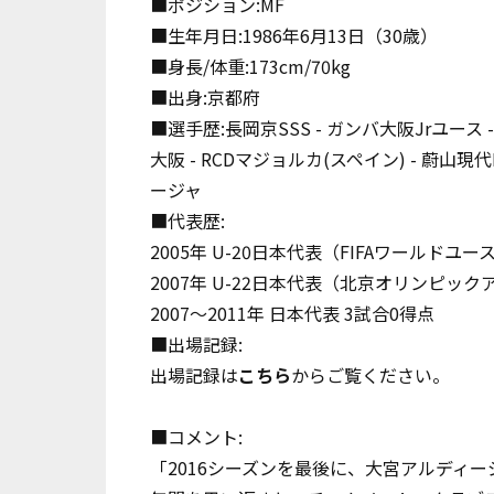
■ポジション:MF
■生年月日:1986年6月13日（30歳）
■身長/体重:173cm/70kg
■出身:京都府
■選手歴:長岡京SSS - ガンバ大阪Jrユース 
大阪 - RCDマジョルカ(スペイン) - 蔚山現代
ージャ
■代表歴:
2005年 U-20日本代表（FIFAワールド
2007年 U-22日本代表（北京オリンピック
2007～2011年 日本代表 3試合0得点
■出場記録:
出場記録は
こちら
からご覧ください。
■コメント:
「2016シーズンを最後に、大宮アルディ