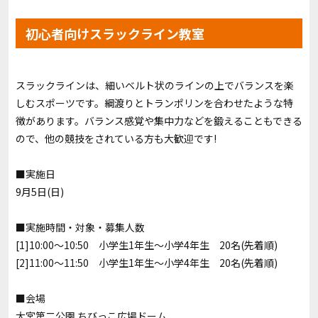
初心者向けスラックライン教室
スラックラインは、細いベルト状のラインの上でバランスを楽
しむスポーツです。綱渡りとトランポリンを合わせたような特
徴があります。バランス感覚や集中力などを鍛えることもできる
ので、他の競技をされている方も大歓迎です!
■実施日
9月5日(日)
■実施時間・対象・募集人数
[1]10:00～10:50 小学生1年生〜小学4年生 20名(先着順)
[2]11:00～11:50 小学生1年生〜小学4年生 20名(先着順)
■会場
大宮第二公園 ちびっこ広場ドーム