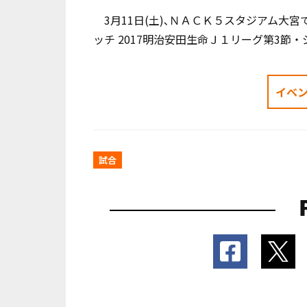
3月11日(土)､ＮＡＣＫ５スタジアム大宮
ッチ 2017明治安田生命Ｊ１リーグ第3節
イベ
試合