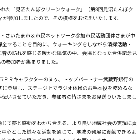
われた「見沼たんぼクリーンウォーク」（第8回見沼たんぼク
ディが参加しましたので、その模様をお伝えいたします。
・さいたま市＆市民ネットワーク参加市民活動団体さまが中
保全することを目的に、ウォーキングをしながら清掃活動・
に春の訪れを感じる暖かな陽気の中、会場となった合併記念見
名の参加者が集まりました。
市ＰＲキャラクターのヌゥ、トップパートナー武蔵野銀行の
式に登場し、ステージ上でラジオ体操のお手本役を務めるな
手伝いさせていただき、参加者の皆さまをお見送りいたしまし
じて夢と感動をわかち合える、より良い地域社会の実現に貢
を中心とした様々な活動を通じて、地域の発展に貢献できるよ