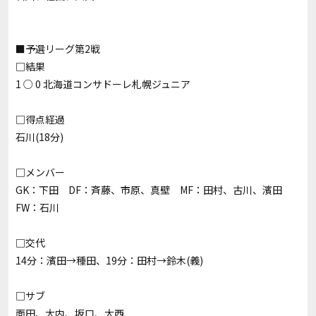
■予選リーグ第2戦
□結果
1 ○ 0 北海道コンサドーレ札幌ジュニア
□得点経過
石川(18分)
□メンバー
GK：下田 DF：斉藤、市原、真壁 MF：田村、古川、濱田
FW：石川
□交代
14分：濱田→種田、19分：田村→鈴木(義)
□サブ
面田、大内、坂口、大西