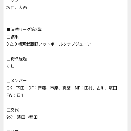
□サブ
坂口、大西
■決勝リーグ第2戦
□結果
0 △ 0 横河武蔵野フットボールクラブジュニア
□得点経過
なし
□メンバー
GK：下田 DF：斉藤、市原、真壁 MF：田村、古川、濱田
FW：石川
□交代
9分：濱田→種田