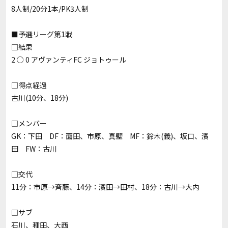
8人制/20分1本/PK3人制
■予選リーグ第1戦
□結果
2 ○ 0 アヴァンティFC ジョトゥール
□得点経過
古川(10分、18分)
□メンバー
GK：下田 DF：面田、市原、真壁 MF：鈴木(義)、坂口、濱
田 FW：古川
□交代
11分：市原→斉藤、14分：濱田→田村、18分：古川→大内
□サブ
石川、種田、大西