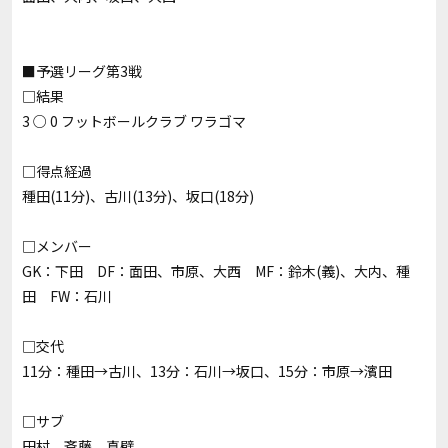
■予選リーグ第3戦
□結果
3 ○ 0 フットボールクラブ ワラゴマ
□得点経過
種田(11分)、古川(13分)、坂口(18分)
□メンバー
GK：下田 DF：面田、市原、大西 MF：鈴木(義)、大内、種
田 FW：石川
□交代
11分：種田→古川、13分：石川→坂口、15分：市原→濱田
□サブ
田村、斉藤、真壁