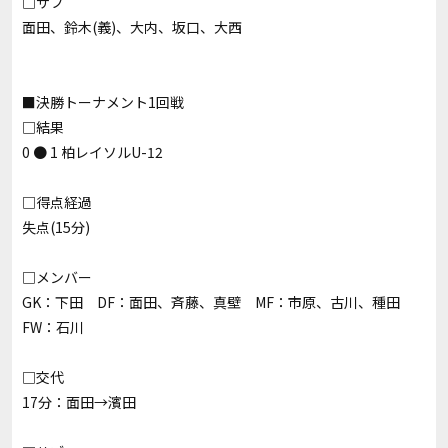
□サブ
面田、鈴木(義)、大内、坂口、大西
■決勝トーナメント1回戦
□結果
0 ● 1 柏レイソルU-12
□得点経過
失点(15分)
□メンバー
GK：下田 DF：面田、斉藤、真壁 MF：市原、古川、種田
FW：石川
□交代
17分：面田→濱田