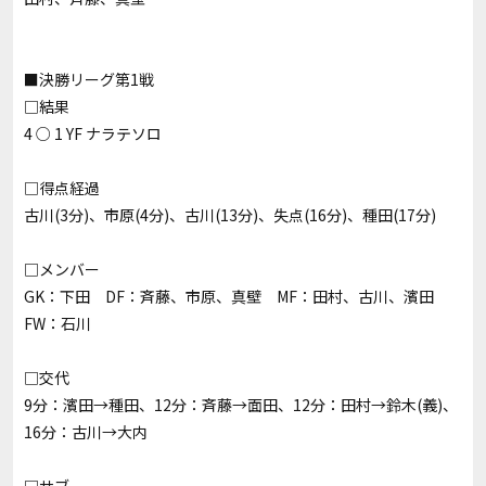
■決勝リーグ第1戦
□結果
4 ○ 1 YF ナラテソロ
□得点経過
古川(3分)、市原(4分)、古川(13分)、失点(16分)、種田(17分)
□メンバー
GK：下田 DF：斉藤、市原、真壁 MF：田村、古川、濱田
FW：石川
□交代
9分：濱田→種田、12分：斉藤→面田、12分：田村→鈴木(義)、
16分：古川→大内