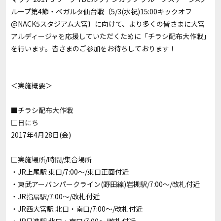
ループ第4節・ベガルタ仙台戦〔5/3(水祝)15:00キックオフ
@NACK5スタジアム大宮〕に向けて、より多くの皆さまに大宮
アルディージャを応援していただくために「チラシ配布大作戦」
を行います。皆さまのご参加をお待ちしております！
＜実施概要＞
■チラシ配布大作戦
□日にち
2017年4月28日(金)
□実施場所/時間/集合場所
・JR上尾駅 東口/7:00～/東口正面付近
・東武アーバンパークライン(野田線)岩槻駅/7:00～/改札付近
・JR指扇駅/7:00～/改札付近
・JR西大宮駅 北口・南口/7:00～/改札付近