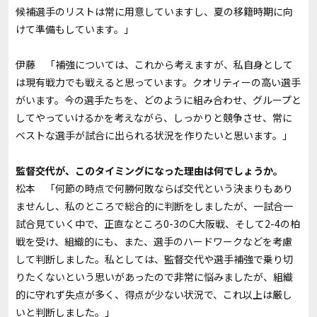
候補選手のリストは常に用意していますし、夏の移籍時期に向
けて準備もしています。」
伊藤 「補強については、これから考えますが、私自身として
は現有戦力でも戦えると思っています。クオリティーの高い選手
がいます。今の選手たちを、どのように組み合わせ、グループと
してやっていけるかを考えながら、しっかりと競争させ、常に
ベストな選手が試合に出られる状況を作りたいと思います。」
――監督交代が、このタイミングになった理由は何でしょうか。
松本 「何節の時点で何勝何敗ならば交代という決まりもあり
ませんし、私のところで総合的に判断をしましたが、一試合一
試合見ていく中で、正直なところ0-3のC大阪戦、そして2-4の柏
戦を受け、組織的にも、また、選手のハードワークなどを考慮
して判断しました。私としては、監督交代や選手補強で乗り切
りたくないという思いがあったので非常に悩みましたが、組織
的に守れず失点が多く、得点が少ない状況で、これ以上は厳し
いと判断しました。」