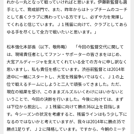
れから一丸となって戦っていければと思います。伊藤新監督も選
手として、育成部門で、また、昨年からはトップチームのコーチ
として長くクラブに携わっている方ですし、必ずや力を発揮し
てくれると信じています。Ｊ１残留に向けて、クラブとしてあら
ゆる手を尽くして全力で戦いたいと思います。」
松本強化本部長（以下、敬称略） 「今回の監督交代に関して
は、現場責任者としてファン・サポーターの皆さまをはじめ、
大宮アルディージャを支えてくれている全ての方々に申し訳なく
思いますし、私も責任を感じています。渋谷前監督とは2014年
途中に一緒にスタートし、大宮を残留争いではなく、Ｊ１の上
位で戦えるチームにしようと二人で頑張ってきました。ただ、
現在の結果を受け、このままズルズルいくわけにはいかないと
いうことで、今回の決断を行いました。今後に向けては、まず
は下位から脱出し、Ｊ１残留に向けて勝点36以上を目指しま
す。今シーズンの状況を考慮すると、残留ラインはもう少し下に
なるのではないかと考えていますが、我々は2014年に勝点35で
勝点1足りず、Ｊ２に降格しています。ですから、今朝のミーテ