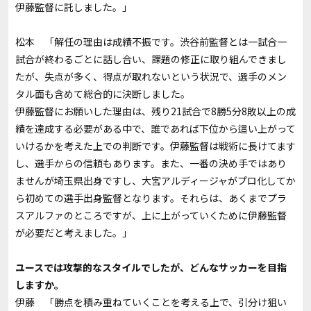
伊藤監督に託しました。」
松本 「解任の理由は成績不振です。渋谷前監督とは一試合一
試合が終わるごとに話し合い、課題の修正に取り組んできまし
たが、失点が多く、得点が取れないという状況で、選手のメン
タル面も含めて総合的に決断しました。
伊藤監督にお願いした理由は、残り21試合で8勝5分8敗以上の成
績を達成する必要がある中で、誰であれば下位から這い上がって
いけるかを考えた上での判断です。伊藤監督は戦術に長けてます
し、選手からの信頼もあります。また、一番の決め手ではあり
ませんが埼玉県出身ですし、大宮アルディージャがプロ化してか
ら初めての選手出身監督となります。それらは、あくまでプラ
スアルファのところですが、上に上がっていくために伊藤監督
が必要だと考えました。」
――ユースでは攻撃的なスタイルでしたが、どんなサッカーを目指
しますか。
伊藤 「勝点を積み重ねていくことを考える上で、引分け狙い