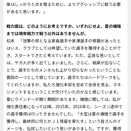
後はしっかりと点を取るために、よりアグレッシブに戦う必要
があると思います。」
――戦力面は、どのようにお考えですか。いずれにせよ、夏の補強
までは現有戦力で戦う以外はありませんが。
松本 「攻撃の核となる家長選手や泉澤選手の移籍があったと
はいえ、クラブとしては希望していた選手を獲得することがで
き、スタートできたと考えています。ただ、正直な思いとして
は、ケガ人が多く出てしまいました。さらに、結果が出ないこ
とで、選手たちのメンタルも上がり切らなかったということも
要因の一つとして感じています。選手たちはハードワークをし
てくれていますが、私たち強化本部を含めて全体を見る、マネ
ジメントするということが欠けていたのかなと感じています。
夏にウインドーが開く期間があります。補強に関しては、私が
強化責任者になって以降、2015年、2016年と、シーズン途中で
の選手獲得は行ってきませんでした。「大宮は夏の補強で選手を
獲得し、最終的に何とかＪ１残留を果たす」という皆さんのイ
メージを、払拭したいという思いがありました。ですが、獲得