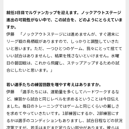
――就任3日目でルヴァンカップを迎えます。ノックアウトステージ
進出の可能性がない中で、この試合を、どのようにとらえていま
すか。
伊藤 「ノックアウトステージには進めませんが、すぐ週末に
リーグ戦の鳥栖戦がありますので、しっかりと調整していきた
いと思います。ただ、一つひとつのゲーム、我々にとって捨てて
いい試合はありませんし、結果を残さないといけません。水曜
日の磐田戦は、これから飛躍し、ステップアップするための試
合にしたいと思います。」
――若い選手たちの練習回数を増やす考えはありますか。
伊藤 「選手たちには、運動量を多くしてハードワークするな
ど、練習から試合と同じレベルを求めるということは今日伝え
ました。毎日のトレーニングではゲームと同じくらいの厳しさ
を求めてやっていきたいです。1部練習にするか、2部練習にす
るかは選手のコンディションもありますし、試合日程などの状況
次第ですが、若手はまだまだ足りない部分があります。彼らは