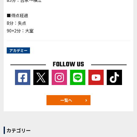
85分：吉永→横江
■得点経過
8分：失点
90+2分：大室
アカデミー
FOLLOW US
一覧へ
カテゴリー