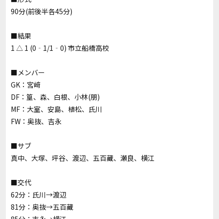
90分(前後半各45分)
■結果
1 △ 1 (0‐1/1‐0) 市立船橋高校
■メンバー
GK：宮﨑
DF：篁、森、白根、小林(朋)
MF：大室、安島、植松、氏川
FW：奥抜、吉永
■サブ
真中、大塚、坪谷、渡辺、五百藏、瀬良、横江
■交代
62分：氏川→渡辺
81分：奥抜→五百藏