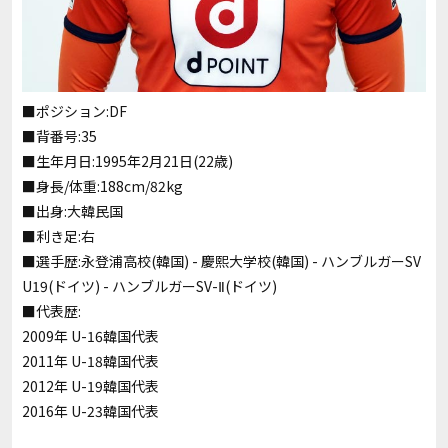
■ポジション:DF
■背番号:35
■生年月日:1995年2月21日(22歳)
■身長/体重:188cm/82kg
■出身:大韓民国
■利き足:右
■選手歴:永登浦高校(韓国) - 慶熙大学校(韓国) - ハンブルガーSV
U19(ドイツ) - ハンブルガーSV-Ⅱ(ドイツ)
■代表歴:
2009年 U-16韓国代表
2011年 U-18韓国代表
2012年 U-19韓国代表
2016年 U-23韓国代表