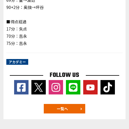
69分：篁→渡辺
90+2分：奥抜→坪谷
■得点経過
17分：失点
70分：吉永
75分：吉永
アカデミー
FOLLOW US
一覧へ