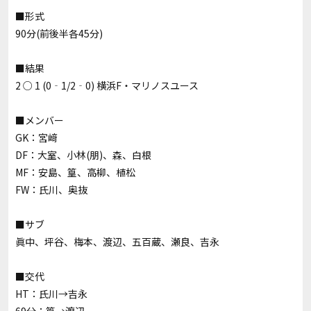
■形式
90分(前後半各45分)
■結果
2 ○ 1 (0‐1/2‐0) 横浜F・マリノスユース
■メンバー
GK：宮﨑
DF：大室、小林(朋)、森、白根
MF：安島、篁、高柳、植松
FW：氏川、奥抜
■サブ
眞中、坪谷、梅本、渡辺、五百蔵、瀬良、吉永
■交代
HT：氏川→吉永