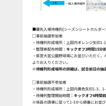
■優先入場待機列(シーズンシートホルダー
□事前抽選参加者
・待機列形成場所：上図内オレンジ矢印1-1、
・整理券配布時間：
キックオフ3時間15分
・県営大宮公園野球場にお並びいただく、オ
よりお入りください。
※待機列形成場所の詳細は、試合前日の抽選
□事前抽選不参加者
・待機列形成場所：上図内黄色矢印1-3、1-
・待機列整理開始時間：
キックオフ6時間
※係員の誘導に従って1-3から順番にお並