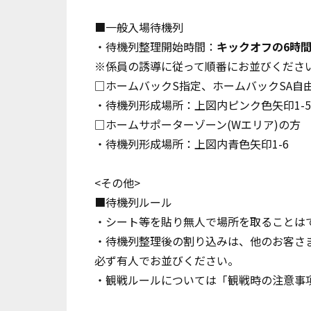
■一般入場待機列
・待機列整理開始時間：
キックオフの6時
※係員の誘導に従って順番にお並びくださ
□ホームバックS指定、ホームバックSA自
・待機列形成場所：上図内ピンク色矢印1-5
□ホームサポーターゾーン(Wエリア)の方
・待機列形成場所：上図内青色矢印1-6
<その他>
■待機列ルール
・シート等を貼り無人で場所を取ることは
・待機列整理後の割り込みは、他のお客さ
必ず有人でお並びください。
・観戦ルールについては
「観戦時の注意事