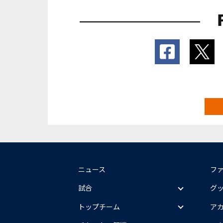
ニュース
フ
試合
グ
トップチーム
ア