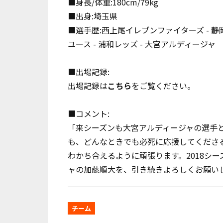
■身長/体重:180cm/79kg
■出身:埼玉県
■選手歴:西上尾イレブンファイターズ - 静岡中田
ユース - 浦和レッズ - 大宮アルディージャ
■出場記録:
出場記録は
こちら
をご覧ください。
■コメント:
「来シーズンも大宮アルディージャの選手
も、どんなときでも必死に応援してくださ
わかち合えるように頑張ります。2018シー
ャの加藤順大を、引き続きよろしくお願いし
チーム