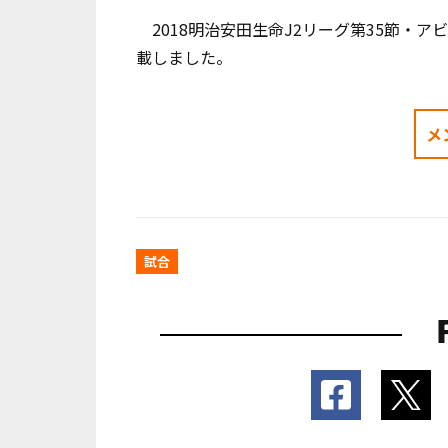
2018明治安田生命J2リーグ第35節・アビ
載しました。
メ
試合