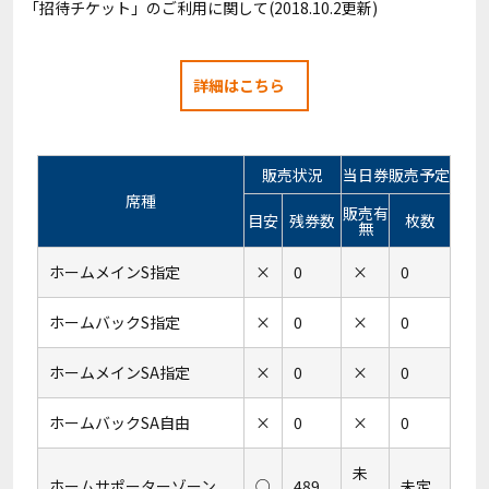
「招待チケット」のご利用に関して(2018.10.2更新)
詳細はこちら
販売状況
当日券販売予定
席種
販売有
目安
残券数
枚数
無
ホームメインS指定
×
0
×
0
ホームバックS指定
×
0
×
0
ホームメインSA指定
×
0
×
0
ホームバックSA自由
×
0
×
0
未
ホームサポーターゾーン
○
489
未定