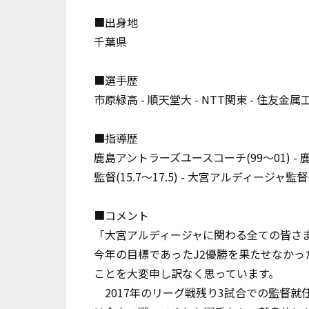
■出身地
千葉県
■選手歴
市原緑高 - 順天堂大 - NTT関東 - 住友金
■指導歴
鹿島アントラーズユースコーチ(99〜01) - 鹿島
監督(15.7〜17.5) - 大宮アルディージャ監督(
■コメント
「大宮アルディージャに関わる全ての皆さ
今年の目標であったJ2優勝を果たせなかっ
ことを大変申し訳なく思っています。
2017年のリーグ戦残り3試合での監督