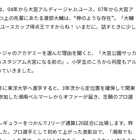
04年から大宮アルディージャJr.ユース、07年から大宮ア
つ上の先輩にあたる渡部大輔は、“神のような存在”。「大輔
ユースカップ得点王ですからね！ いまだに、話すときに少し
ジャのアカデミーを選んだ理由を聞くと、「大宮公園サッカ
５スタジアム大宮になる前の」。小学生のころから何度もアル
めていきました。
年に東洋大学へ進学すると、3年次から定位置を確保して関東
習参加した湘南ベルマーレからオファーが届き、念願のプロ選
ギュラーをつかんでJリーグ通算120試合に出場します。昨
した。プロ選手として初めて上がった表彰台で、「湘南でも