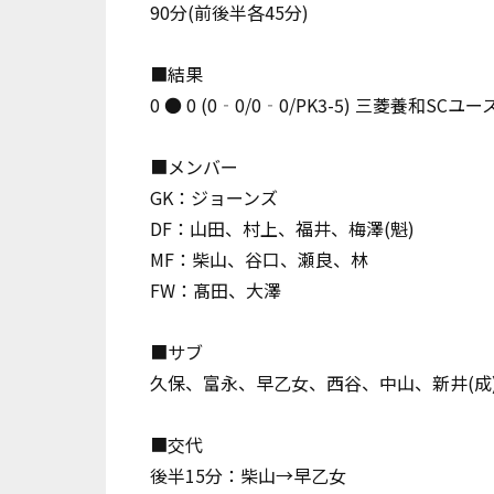
90分(前後半各45分)
■結果
0 ● 0 (0‐0/0‐0/PK3-5) 三菱養和SCユー
■メンバー
GK：ジョーンズ
DF：山田、村上、福井、梅澤(魁)
MF：柴山、谷口、瀬良、林
FW：髙田、大澤
■サブ
久保、富永、早乙女、西谷、中山、新井(成
■交代
後半15分：柴山→早乙女