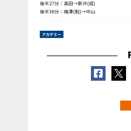
後半27分：髙田→新井(成)
後半36分：梅澤(魁)→中山
アカデミー