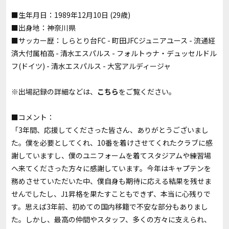
■生年月日：1989年12月10日 (29歳)
■出身地：神奈川県
■サッカー歴：しらとり台FC - 町田JFCジュニアユース - 流通経
済大付属柏高 - 清水エスパルス - フォルトゥナ・デュッセルドル
フ(ドイツ) - 清水エスパルス - 大宮アルディージャ
※出場記録の詳細などは、
こちら
をご覧ください。
■コメント：
「3年間、応援してくださった皆さん、ありがとうございまし
た。僕を必要としてくれ、10番を着けさせてくれたクラブに感
謝していますし、僕のユニフォームを着てスタジアムや練習場
へ来てくださった方々に感謝しています。今年はキャプテンを
務めさせていただいた中、僕自身も期待に応える結果を残せま
せんでしたし、J1昇格を果たすこともできず、本当に心残りで
す。思えば3年前、初めての国内移籍で不安な部分もありまし
た。しかし、最高の仲間やスタッフ、多くの方々に支えられ、