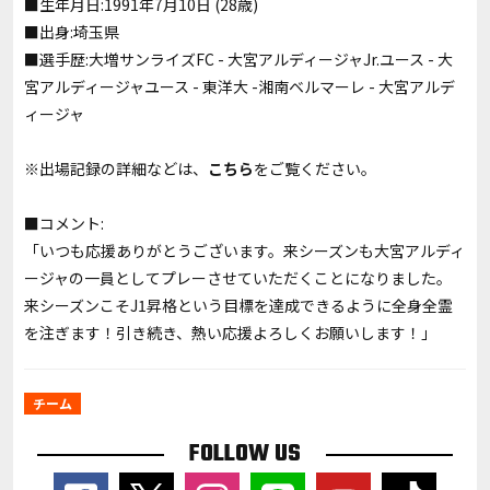
■生年月日:1991年7月10日 (28歳)
■出身:埼玉県
■選手歴:大増サンライズFC - 大宮アルディージャJr.ユース - 大
宮アルディージャユース - 東洋大 -湘南ベルマーレ - 大宮アルデ
ィージャ
※出場記録の詳細などは、
こちら
をご覧ください。
■コメント:
「いつも応援ありがとうございます。来シーズンも大宮アルディ
ージャの一員としてプレーさせていただくことになりました。
来シーズンこそJ1昇格という目標を達成できるように全身全霊
を注ぎます！引き続き、熱い応援よろしくお願いします！」
チーム
FOLLOW US