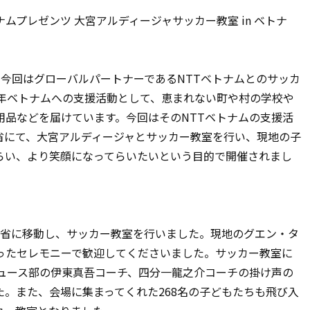
トナムプレゼンツ 大宮アルディージャサッカー教室 in ベトナ
今回はグローバルパートナーであるNTTベトナムとのサッカ
毎年ベトナムへの支援活動として、恵まれない町や村の学校や
用品などを届けています。今回はそのNTTベトナムの支援活
省にて、大宮アルディージャとサッカー教室を行い、現地の子
らい、より笑顔になってらいたいという目的で開催されまし
ン省に移動し、サッカー教室を行いました。現地のグエン・タ
ったセレモニーで歓迎してくださいました。サッカー教室に
デュース部の伊東真吾コーチ、四分一龍之介コーチの掛け声の
。また、会場に集まってくれた268名の子どもたちも飛び入