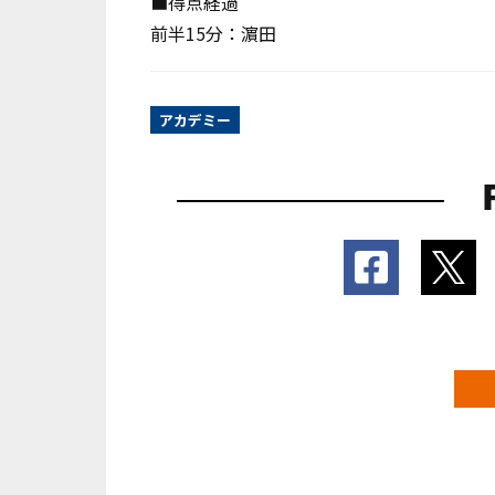
■得点経過
前半15分：濵田
アカデミー