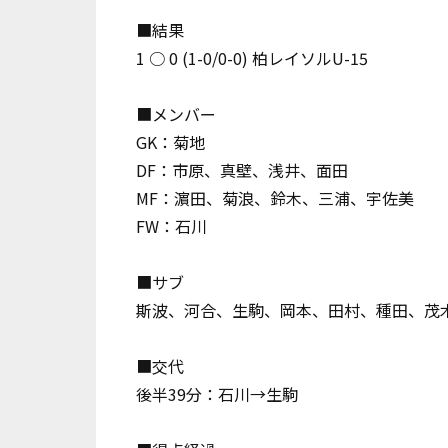
■結果
1 ○ 0 (1-0/0-0) 柏レイソルU-15
■メンバー
GK：菊地
DF：市原、真壁、浅井、面田
MF：濵田、菊浪、鈴木、三浦、宇佐美
FW：石川
■サブ
斯波、河合、生駒、岡本、田村、種田、茂
■交代
後半39分：石川→生駒