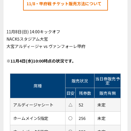
11/8・甲府戦 チケット販売方法について
11月8日(日) 14:00キックオフ
NACK5スタジアム大宮
大宮アルディージャ vs ヴァンフォーレ甲府
※11月4日(水)10:00時点の状況です。
当日券販売予
販売状況
定
席種
目安
残券数
販売有無
アルディージャシート
△
52
未定
ホームメインS指定
○
256
未定