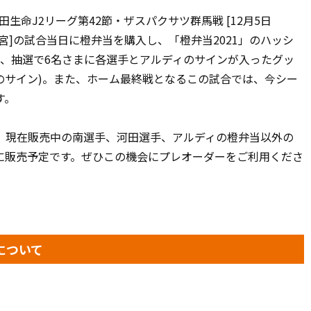
生命J2リーグ第42節・ザスパクサツ群馬戦 [12月5日
アム大宮]の試合当日に橙弁当を購入し、「橙弁当2021」のハッシ
ると、抽選で6名さまに各選手とアルディのサインが入ったグッ
のサイン)。また、ホーム最終戦となるこの試合では、今シー
す。
現在販売中の南選手、河田選手、アルディの橙弁当以外の
に販売予定です。ぜひこの機会にプレオーダーをご利用くださ
について