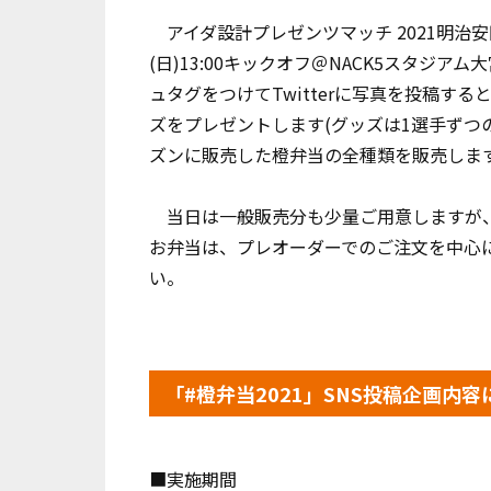
アイダ設計プレゼンツマッチ 2021明治安田
(日)13:00キックオフ＠NACK5スタジ
ュタグをつけてTwitterに写真を投稿す
ズをプレゼントします(グッズは1選手ずつ
ズンに販売した橙弁当の全種類を販売しま
当日は一般販売分も少量ご用意しますが、
お弁当は、プレオーダーでのご注文を中心
い。
「#橙弁当2021」SNS投稿企画内容
■実施期間