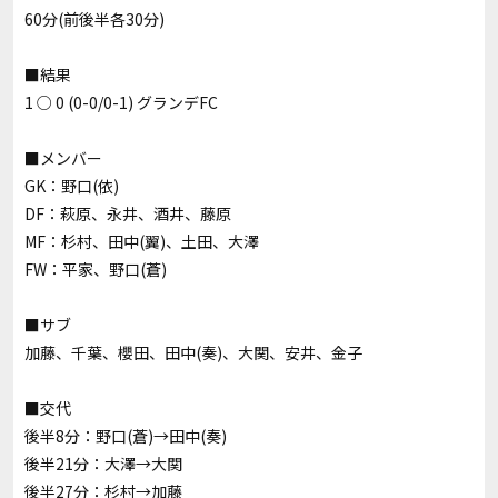
60分(前後半各30分)
■結果
1 ○ 0 (0-0/0-1) グランデFC
■メンバー
GK：野口(依)
DF：萩原、永井、酒井、藤原
MF：杉村、田中(翼)、土田、大澤
FW：平家、野口(蒼)
■サブ
加藤、千葉、櫻田、田中(奏)、大関、安井、金子
■交代
後半8分：野口(蒼)→田中(奏)
後半21分：大澤→大関
後半27分：杉村→加藤