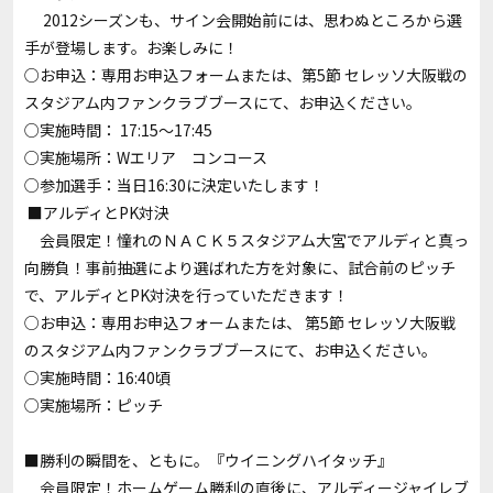
2012シーズンも、サイン会開始前には、思わぬところから選
手が登場します。お楽しみに！
○お申込：
専用お申込フォーム
または、第5節 セレッソ大阪戦の
スタジアム内ファンクラブブースにて、お申込ください。
○実施時間： 17:15～17:45
○実施場所：Wエリア コンコース
○参加選手：当日16:30に決定いたします！
■アルディとPK対決
会員限定！憧れのＮＡＣＫ５スタジアム大宮でアルディと真っ
向勝負！事前抽選により選ばれた方を対象に、試合前のピッチ
で、アルディとPK対決を行っていただきます！
○お申込：
専用お申込フォーム
または、 第5節 セレッソ大阪戦
のスタジアム内ファンクラブブースにて、お申込ください。
○実施時間：16:40頃
○実施場所：ピッチ
■勝利の瞬間を、ともに。『ウイニングハイタッチ』
会員限定！ホームゲーム勝利の直後に、アルディージャイレブ