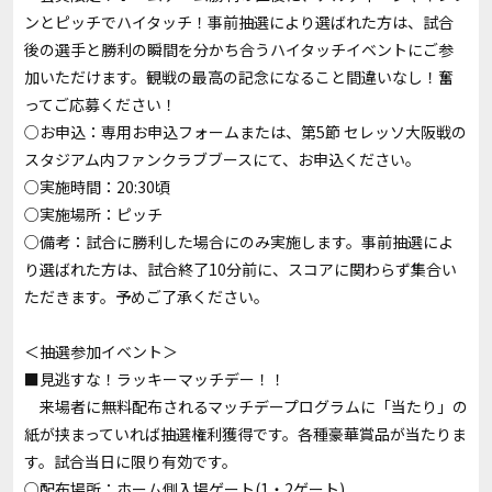
ンとピッチでハイタッチ！事前抽選により選ばれた方は、試合
後の選手と勝利の瞬間を分かち合うハイタッチイベントにご参
加いただけます。観戦の最高の記念になること間違いなし！奮
ってご応募ください！
○お申込：
専用お申込フォーム
または、第5節 セレッソ大阪戦の
スタジアム内ファンクラブブースにて、お申込ください。
○実施時間：20:30頃
○実施場所：ピッチ
○備考：試合に勝利した場合にのみ実施します。事前抽選によ
り選ばれた方は、試合終了10分前に、スコアに関わらず集合い
ただきます。予めご了承ください。
＜抽選参加イベント＞
■見逃すな！ラッキーマッチデー！！
来場者に無料配布されるマッチデープログラムに「当たり」の
紙が挟まっていれば抽選権利獲得です。各種豪華賞品が当たりま
す。試合当日に限り有効です。
○配布場所：ホーム側入場ゲート(1・2ゲート)