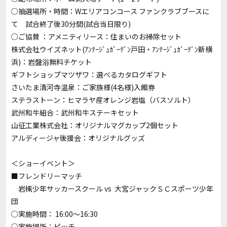
○抽選場所・時間：Wエリアコンコース ファンクラブブースに
て 試合終了後30分間(試合当日限り)
○ご協賛 ：アメニティリース：住まいのお掃除セット
株式会社ウイズネット(ｱﾝﾃｰｼﾞｭｶﾞｰﾃﾞﾝ戸田・ｱﾝﾃｰｼﾞｭｶﾞｰﾃﾞﾝ新横
浜)：岩盤浴無料チケット
ギフトショップマツザワ：選べるカタログギフト
さいたま清河寺温泉：ご家族様(4名様)入館券
ステラストーン：ヒマラヤ産オレンジ岩塩（バスソルト）
武州和牛組合：武州和牛ステーキセット
山征工業株式会社：オリジナルマグカップ2個セット
アルディージャ後援会：オリジナルグッズ
＜ショーイベント＞
■フレンドリーマッチ
岩槻少年サッカースクール vs 大宮ジャックＳＣスポーツ少年
団
○実施時間： 16:00～16:30
○実施場所：ピッチ