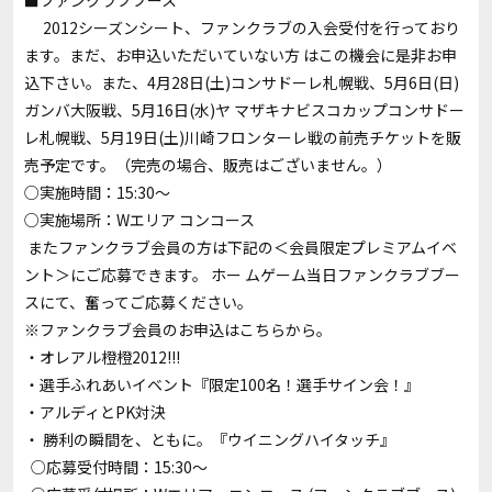
■ファンクラブブース
2012シーズンシート、ファンクラブの入会受付を行っており
ます。まだ、お申込いただいていない方 はこの機会に是非お申
込下さい。また、4月28日(土)コンサドーレ札幌戦、5月6日(日)
ガンバ大阪戦、5月16日(水)ヤ マザキナビスコカップコンサドー
レ札幌戦、5月19日(土)川崎フロンターレ戦の前売チケットを販
売予定です。（完売の場合、販売はございません。）
○実施時間：15:30～
○実施場所：Wエリア コンコース
またファンクラブ会員の方は下記の＜会員限定プレミアムイベ
ント＞にご応募できます。 ホー ムゲーム当日ファンクラブブー
スにて、奮ってご応募ください。
※ファンクラブ会員のお申込は
こちら
から。
・オレアル橙橙2012!!!
・選手ふれあいイベント『限定100名！選手サイン会！』
・アルディとPK対決
・ 勝利の瞬間を、ともに。『ウイニングハイタッチ』
○応募受付時間：15:30～