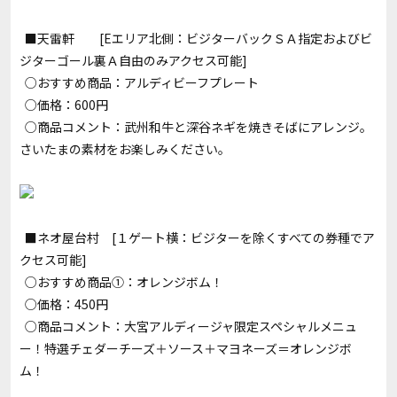
■天雷軒 [Eエリア北側：ビジターバックＳＡ指定およびビ
ジターゴール裏Ａ自由のみアクセス可能]
○おすすめ商品：アルディビーフプレート
○価格：600円
○商品コメント：武州和牛と深谷ネギを焼きそばにアレンジ。
さいたまの素材をお楽しみください。
■ネオ屋台村 [１ゲート横：ビジターを除くすべての券種でア
クセス可能]
○おすすめ商品①：オレンジボム！
○価格：450円
○商品コメント：大宮アルディージャ限定スペシャルメニュ
ー！特選チェダーチーズ＋ソース＋マヨネーズ＝オレンジボ
ム！