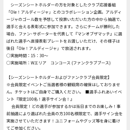
シーズンシートホルダーの方を対象としたクラブ応援番組
「Ole！アルディージャ」とのコラボレーション企画。アルディ
ージャのゴール数を予想して投票いただいた方の中から抽選で、
選手と会える表彰式に参加できます。さらにチームが勝利した
場合、ファン･サポーターを代表して『マンオブザマッチ』に選
ばれた選手へ直接表彰プレートをお渡しいただけ、その様子は
後日「Ole！アルディージャ」で放送されます。
○実施時間：15：30～
○実施場所：Wエリア コンコース (ファンクラブブース)
【シーズンシートホルダーおよびファンクラブ会員限定】
※会員限定イベントご当選者様の観戦席の確保はしておりませ
ん。チケットはご自身でご購入ください。 ■選手ふれあいイベ
ント『限定100名！選手サイン会！』
会員限定！どの選手が参加するかは当日までのお楽しみ！事
前抽選により選ばれた会員の方100名様限定で、選手サイン会を
実施させていただきます！ユニフォームやグッズ等を身に着け
てご参加ください。