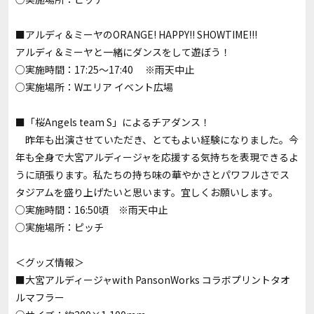
■アルディ＆ミーヤのORANGE! HAPPY!! SHOWTIME!!!
アルディ＆ミーヤと一緒にダンスをして遊ぼう！
○実施時間：17:25～17:40 ※雨天中止
○実施場所：Wエリア イベント広場
■「桜Angels team S」によるチアダンス！
昨年も出演させていただき、とてもよい経験になりました。今
年も全身で大宮アルディージャを応援する気持ちを表現できるよ
うに頑張ります。私たちの持ち味の華やかさとパワフルさでス
タジアムを盛り上げたいと思います。宜しくお願いします。
○実施時間：16:50頃 ※雨天中止
○実施場所：ピッチ
＜グッズ情報＞
■大宮アルディージャwith PansonWorks コラボプリントタオ
ルマフラー