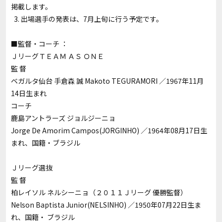
掲載します。
3. 出場選手の発表は、7月上旬に行う予定です。
■監督・コーチ ：
ＪリーグＴＥＡＭ ＡＳ ＯＮＥ
監 督
ベガルタ仙台 手倉森 誠 Makoto TEGURAMORI ／1967年11月
14日生まれ
コーチ
鹿島アントラーズ ジョルジーニョ
Jorge De Amorim Campos(JORGINHO) ／1964年08月17日生
まれ、国籍・ブラジル
Ｊリーグ選抜
監 督
柏レイソル ネルシーニョ（２０１１Ｊリーグ 優勝監督）
Nelson Baptista Junior(NELSINHO) ／1950年07月22日生ま
れ、国籍・ ブラジル