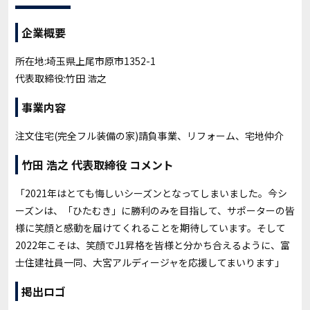
企業概要
所在地:埼玉県上尾市原市1352-1
代表取締役:竹田 浩之
事業内容
注文住宅(完全フル装備の家)請負事業、リフォーム、宅地仲介
竹田 浩之 代表取締役 コメント
「2021年はとても悔しいシーズンとなってしまいました。今シ
ーズンは、「ひたむき」に勝利のみを目指して、サポーターの皆
様に笑顔と感動を届けてくれることを期待しています。そして
2022年こそは、笑顔でJ1昇格を皆様と分かち合えるように、富
士住建社員一同、大宮アルディージャを応援してまいります」
掲出ロゴ