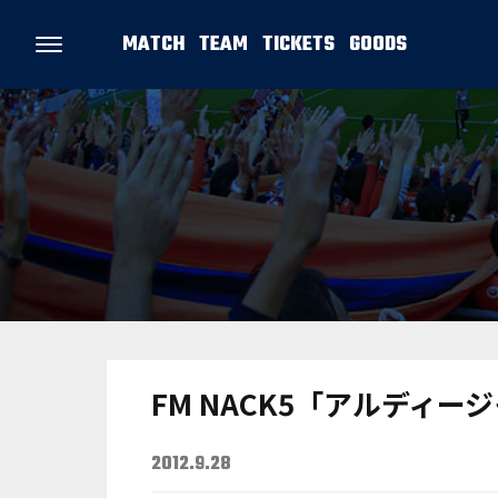
MATCH
TEAM
TICKETS
GOODS
FM NACK5「アルディ
2012.9.28