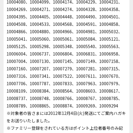
10004080、10004099、10004174、10004229、10004231、
10004269、10004271、10004274、10004328、10004358、
10004395、10004405、10004448、10004490、10004501、
10004508、10004533、10004568、10004591、10004858、
10004866、10004880、10004966、10004981、10005032、
10005041、10005060、10005061、10005084、10005121、
10005125、10005298、10005348、10005540、10005563、
10006004、10006737、10006804、10006831、10006958、
10007004、10007130、10007145、10007149、10007158、
10007160、10007207、10007279、10007281、10007315、
10007316、10007341、10007522、10007611、10007670、
10007706、10007787、10007833、10007963、10007979、
10008109、10008384、10008564、10008603、10008617、
10008737、10008748、10008766、10008767、10008785、
10008789、10008865、10008874、10009269、10009294
※対象者の皆さまには2012年12月4日(火)発送にてご案内ハガキ
をお送りいたしました。
※ファミリー登録をされている方はポイント上位者番号のみ記