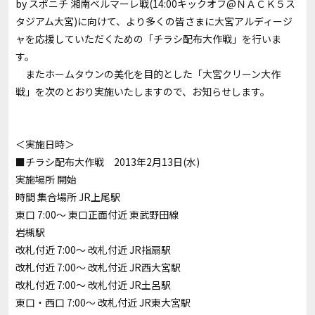
by スポニチ 湘南ベルマーレ戦(14:00キックオフ@ＮＡＣＫ５ス
タジアム大宮)に向けて、より多くの皆さまに大宮アルディージ
ャを応援していただくための「チラシ配布大作戦」を行いま
す。
またホームタウンの美化を目的とした「大宮クリーン大作
戦」を次のとおり実施いたしますので、お知らせします。
＜実施日時＞
■チラシ配布大作戦 2013年2月13日(水)
実施場所 開始
時間 集合場所 JR上尾駅
東口 7:00～ 東口正面付近 東武野田線
岩槻駅
改札付近 7:00～ 改札付近 JR指扇駅
改札付近 7:00～ 改札付近 JR西大宮駅
改札付近 7:00～ 改札付近 JR土呂駅
東口・西口 7:00～ 改札付近 JR東大宮駅