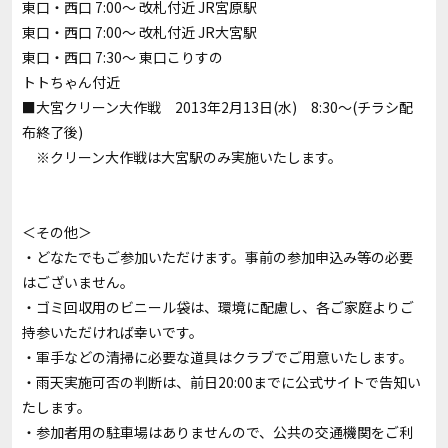
東口・西口 7:00～ 改札付近 JR宮原駅
東口・西口 7:00～ 改札付近 JR大宮駅
東口・西口 7:30～ 東口こりすの
トトちゃん付近
■大宮クリーン大作戦 2013年2月13日(水) 8:30～(チラシ配
布終了後)
※クリーン大作戦は大宮駅のみ実施いたします。
＜その他＞
・どなたでもご参加いただけます。事前の参加申込み等の必要
はございません。
・ゴミ回収用のビニール袋は、環境に配慮し、各ご家庭よりご
持参いただければ幸いです。
・軍手などの清掃に必要な道具はクラブでご用意いたします。
・雨天実施可否の判断は、前日20:00までに公式サイトで告知い
たします。
・参加者用の駐車場はありませんので、公共の交通機関をご利