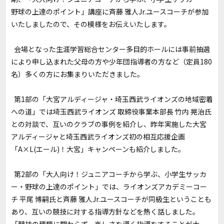
野球の上達のポイント」講座に斉藤 雅人Jr.ユースコーチが参加
いたしましたので、その模様をお伝えいたします。
会場となった生涯学習総合センター多目的ホールには事前抽選
により申し込まれた父母の方や少年団指導者の方など（定員180
名）多くの方にお集まりいただきました。
第1部の「大宮アルディージャ・埼玉西武ライオンズの地域密着
への道」では埼玉西武ライオンズ 取締役事業本部長 竹内 晃治氏
との対談で、互いのクラブの事例を紹介し、昨年実施した大宮
アルディージャと埼玉西武ライオンズ初の相互応援企画
「A×L(エール)！大宮」キャンペーンも紹介しました。
第2部の「大人向け！ジュニアコーチから学ぶ、小学生サッカ
ー・野球の上達のポイント」では、ライオンズアカデミーコー
チ 平尾 博嗣氏と斉藤 雅人Jr.ユースコーチが同級生ということも
あり、互いの競技に対する指導方針などを熱く話しました。