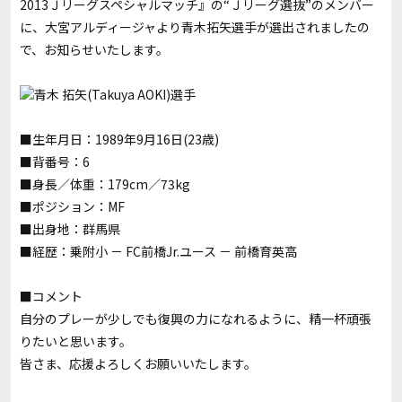
2013Ｊリーグスペシャルマッチ』の“Ｊリーグ選抜”のメンバー
に、大宮アルディージャより青木拓矢選手が選出されましたの
で、お知らせいたします。
青木 拓矢(Takuya AOKI)選手
■生年月日：1989年9月16日(23歳)
■背番号：6
■身長／体重：179cm／73kg
■ポジション：MF
■出身地：群馬県
■経歴：乗附小 － FC前橋Jr.ユース － 前橋育英高
■コメント
自分のプレーが少しでも復興の力になれるように、精一杯頑張
りたいと思います。
皆さま、応援よろしくお願いいたします。