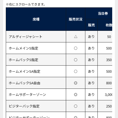
当日券
席種
販売状況
販売
枚数
アルディージャシート
△
あり
50
ホームメインS指定
○
あり
500
ホームバックS指定
○
あり
350
ホームメインSA指定
○
あり
500
ホームバックSA自由
◎
あり
800
ホームサポーターゾーン
◎
あり
3,000
ビジターバック指定
○
あり
250
ビジターサポーターゾーン
◎
あり
800