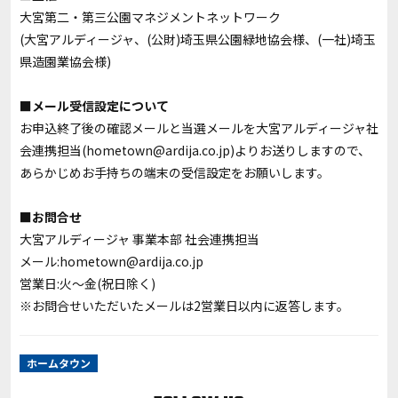
大宮第二・第三公園マネジメントネットワーク
(大宮アルディージャ、(公財)埼玉県公園緑地協会様、(一社)埼玉
県造園業協会様)
■メール受信設定について
お申込終了後の確認メールと当選メールを大宮アルディージャ社
会連携担当(hometown@ardija.co.jp)よりお送りしますので、
あらかじめお手持ちの端末の受信設定をお願いします。
■お問合せ
大宮アルディージャ 事業本部 社会連携担当
メール:hometown@ardija.co.jp
営業日:火～金(祝日除く)
※お問合せいただいたメールは2営業日以内に返答します。
ホームタウン