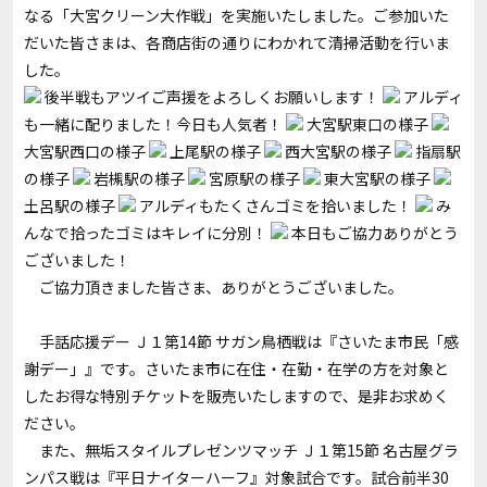
なる「大宮クリーン大作戦」を実施いたしました。ご参加いた
だいた皆さまは、各商店街の通りにわかれて清掃活動を行いま
した。
後半戦もアツイご声援をよろしくお願いします！
アルディ
も一緒に配りました！今日も人気者！
大宮駅東口の様子
大宮駅西口の様子
上尾駅の様子
西大宮駅の様子
指扇駅
の様子
岩槻駅の様子
宮原駅の様子
東大宮駅の様子
土呂駅の様子
アルディもたくさんゴミを拾いました！
み
んなで拾ったゴミはキレイに分別！
本日もご協力ありがとう
ございました！
ご協力頂きました皆さま、ありがとうございました。
手話応援デー Ｊ１第14節 サガン鳥栖戦は『さいたま市民「感
謝デー」』です。さいたま市に在住・在勤・在学の方を対象と
したお得な特別チケットを販売いたしますので、是非お求めく
ださい。
また、無垢スタイルプレゼンツマッチ Ｊ１第15節 名古屋グラ
ンパス戦は『平日ナイターハーフ』対象試合です。試合前半30