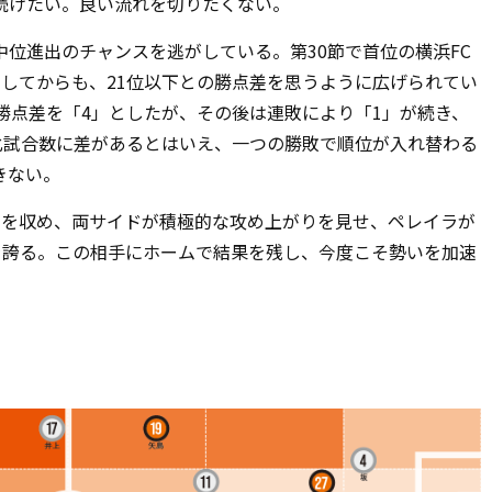
続けたい。良い流れを切りたくない。
中位進出のチャンスを逃がしている。第
30
節で首位の横浜
FC
功してからも、
21
位以下との勝点差を思うように広げられてい
勝点差を「
4
」としたが、その後は連敗により「
1
」が続き、
化試合数に差があるとはいえ、一つの勝敗で順位が入れ替わる
きない。
ルを収め、両サイドが積極的な攻め上がりを見せ、ペレイラが
を誇る。この相手にホームで結果を残し、今度こそ勢いを加速