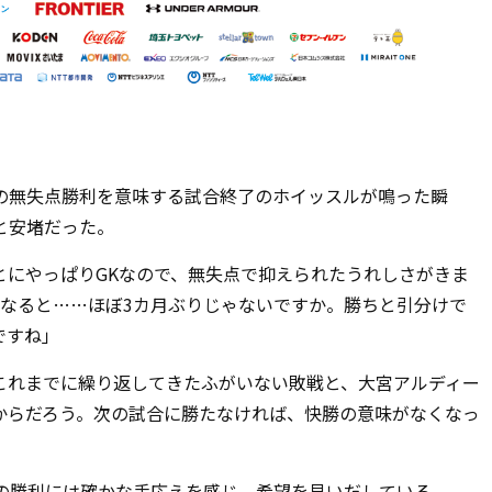
の無失点勝利を意味する試合終了のホイッスルが鳴った瞬
と安堵だった。
とにやっぱり
GK
なので、無失点で抑えられたうれしさがきま
なると
……
ほぼ
3
カ月ぶりじゃないですか。勝ちと引分けで
ですね」
これまでに繰り返してきたふがいない敗戦と、大宮アルディー
からだろう。次の試合に勝たなければ、快勝の意味がなくなっ
の勝利には確かな手応えを感じ、希望を見いだしている。