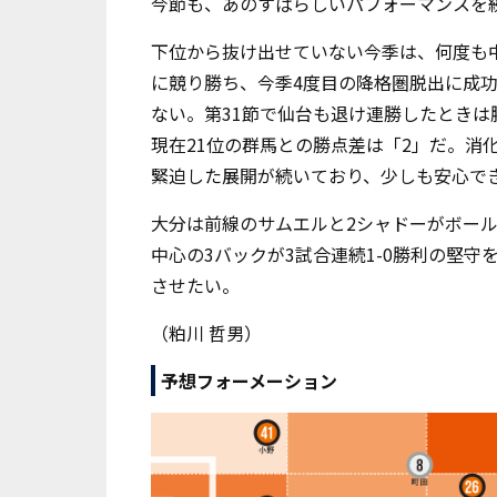
今節も、あのすばらしいパフォーマンスを
下位から抜け出せていない今季は、何度も
に競り勝ち、今季
4
度目の降格圏脱出に成
ない。第
31
節で仙台も退け連勝したときは
現在
21
位の群馬との勝点差は「
2
」だ。消
緊迫した展開が続いており、少しも安心で
大分は前線のサムエルと
2
シャドーがボー
中心の
3
バックが
3
試合連続
1-0
勝利の堅守
させたい。
（粕川 哲男）
予想フォーメーション