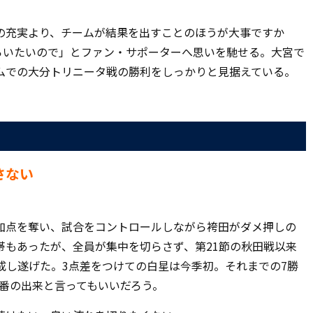
の充実より、チームが結果を出すことのほうが大事ですか
らいたいので」とファン・サポーターへ思いを馳せる。大宮で
ムでの大分トリニータ戦の勝利をしっかりと見据えている。
さない
加点を奪い、試合をコントロールしながら袴田がダメ押しの
帯もあったが、全員が集中を切らさず、第
21
節の秋田戦以来
成し遂げた。
3
点差をつけての白星は今季初。それまでの
7
勝
番の出来と言ってもいいだろう。