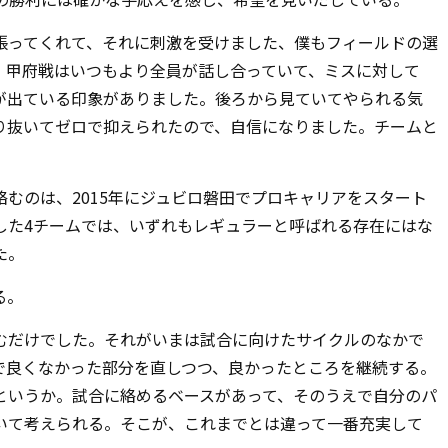
張ってくれて、それに刺激を受けました、僕もフィールドの選
。甲府戦はいつもより全員が話し合っていて、ミスに対して
が出ている印象がありました。後ろから見ていてやられる気
り抜いてゼロで抑えられたので、自信になりました。チームと
絡むのは、
2015
年にジュビロ磐田でプロキャリアをスタート
した
4
チームでは、いずれもレギュラーと呼ばれる存在にはな
た。
る。
むだけでした。それがいまは試合に向けたサイクルのなかで
で良くなかった部分を直しつつ、良かったところを継続する。
というか。試合に絡めるベースがあって、そのうえで自分のパ
いて考えられる。そこが、これまでとは違って一番充実して