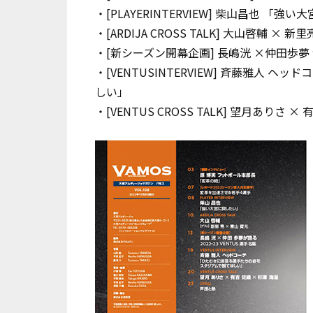
・[PLAYER
INTERVIEW]
柴山昌也 「強い大
・[ARDIJA CROSS TALK] 大山啓輔 × 新
・[新シーズン開幕企画] 長嶋洸 ×仲田歩夢 が
・[VENTUS
INTERVIEW] 斉藤雅人 
しい」
・[VENTUS CROSS TALK] 望月ありさ 