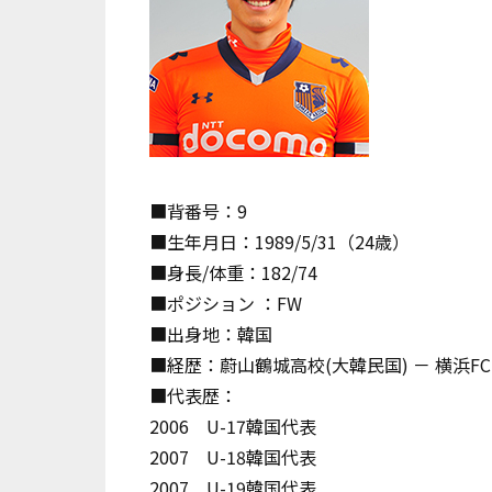
■背番号：9
■生年月日：1989/5/31（24歳）
■身長/体重：182/74
■ポジション ：FW
■出身地：韓国
■経歴：蔚山鶴城高校(大韓民国) － 横浜F
■代表歴：
2006 U-17韓国代表
2007 U-18韓国代表
2007 U-19韓国代表